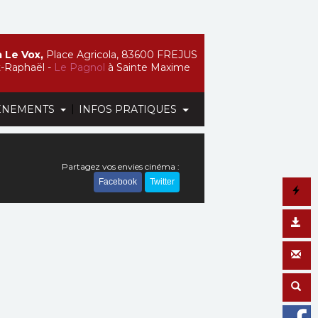
 Le Vox,
Place Agricola, 83600 FREJUS
t-Raphaël -
Le Pagnol
à Sainte Maxime
|
ÉNEMENTS
INFOS PRATIQUES
Partagez vos envies cinéma :
Facebook
Twitter