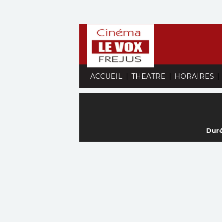
|
|
|
ACCUEIL
THEATRE
HORAIRES
Duré