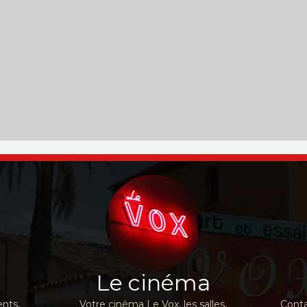
Le cinéma
nts,
Votre cinéma Le Vox, les salles,
Conta