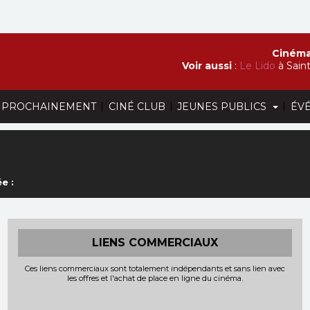
Cinéma
Voir aussi
:
Le Lido
à Sain
|
|
|
PROCHAINEMENT
CINÉ CLUB
JEUNES PUBLICS
ÉV
e :
LIENS COMMERCIAUX
Ces liens commerciaux sont totalement indépendants et sans lien avec
les offres et l'achat de place en ligne du cinéma.