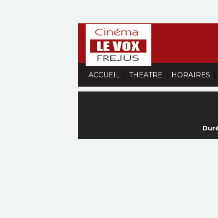
|
|
|
ACCUEIL
THEATRE
HORAIRES
Duré