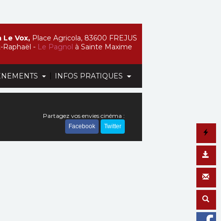
 Le Vox,
Place Agricola, 83600 FREJUS
t-Raphaël -
Le Pagnol
à Sainte Maxime
|
ÉNEMENTS
INFOS PRATIQUES
Partagez vos envies cinéma :
Facebook
Twitter