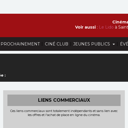
Cinéma
Voir aussi
:
Le Lido
à Sain
|
|
|
PROCHAINEMENT
CINÉ CLUB
JEUNES PUBLICS
ÉV
e :
LIENS COMMERCIAUX
Ces liens commerciaux sont totalement indépendants et sans lien avec
les offres et l'achat de place en ligne du cinéma.