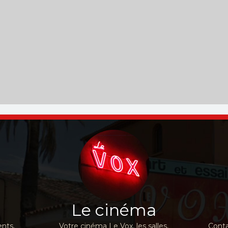
Le cinéma
nts,
Votre cinéma Le Vox, les salles,
Conta