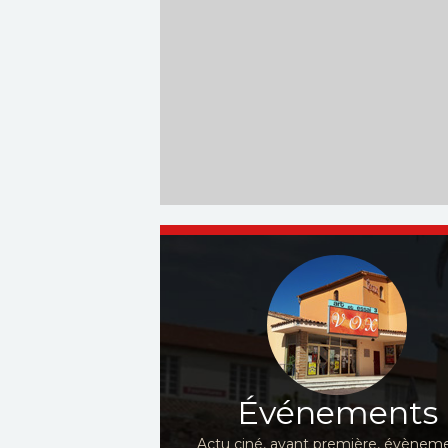
Événements
Actu ciné, avant première, évèneme