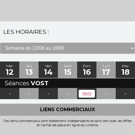
LES HORAIRES :
Mer
Jeu
Ven
Sam
Dim
Lun
Mar
12
13
14
15
16
17
18
Séances
VOST
-
-
-
-
-
-
18h00
LIENS COMMERCIAUX
Ces liens commerciaux sont totalement indépendants et sans lien avec les offres
et l'achat de place en ligne du cinéma.