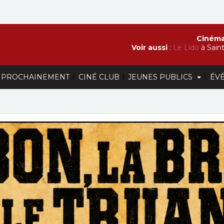
Cinéma
Voir aussi
:
Le Lido
à Sain
|
|
|
PROCHAINEMENT
CINÉ CLUB
JEUNES PUBLICS
ÉV