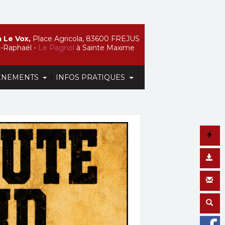
 Le Vox,
Place Agricola, 83600 FREJUS
t-Raphaël -
Le Pagnol
à Sainte Maxime
|
ÉNEMENTS
INFOS PRATIQUES